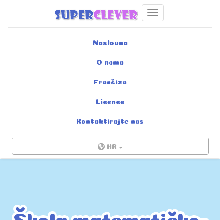
Uključi/isključi navigac
Naslovna
O nama
Franšiza
Licence
Kontaktirajte nas
HR
Škola matematičko-
Škola matematičko-