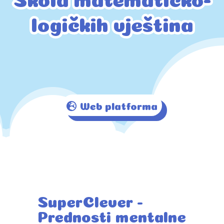
logičkih vještina
logičkih vještina
Web platforma
SuperClever -
Prednosti mentalne