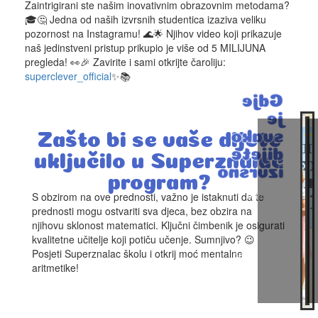
Zaintrigirani ste našim inovativnim obrazovnim metodama?
🎓🤔 Jedna od naših izvrsnih studentica izaziva veliku
pozornost na Instagramu! 🌊🌟 Njihov video koji prikazuje
naš jedinstveni pristup prikupio je više od 5 MILIJUNA
pregleda! 👀🎉 Zavirite i sami otkrijte čaroliju:
superclever_official
✨📚
Gdje
je
svako
Zašto bi se vaše dijete
dijete
uključilo u Superznalac
izvrsno
program?
S obzirom na ove prednosti, važno je istaknuti da te
Pridružite
nam
prednosti mogu ostvariti sva djeca, bez obzira na
se
njihovu sklonost matematici. Ključni čimbenik je osigurati
u
kvalitetne učitelje koji potiču učenje. Sumnjivo? 😉
školi
Posjeti Superznalac školu i otkrij moć mentalne
Superznalac
aritmetike!
i
otkrijte
transformativnu
moć
mentalne