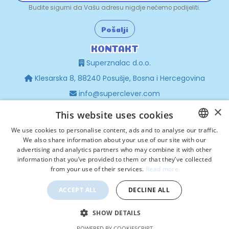
Budite sigurni da Vašu adresu nigdje nećemo podijeliti.
Pošalji
KONTAKT
Superznalac d.o.o.
Klesarska 8, 88240 Posušje, Bosna i Hercegovina
info@superclever.com
×
+387 63 440 476
This website uses cookies
sales@superclever.com
We use cookies to personalise content, ads and to analyse our traffic.
+385 97 672 8741
We also share information about your use of our site with our
CROATIAN
advertising and analytics partners who may combine it with other
POPULAR
HRVATSKI
information that you’ve provided to them or that they’ve collected
Politika privatnosti
from your use of their services.
Read more
Uvjeti korištenja
ACCEPT ALL
DECLINE ALL
SHOW DETAILS
© 2025 SuperClever. Sva prava pridržana.
POWERED BY COOKIESCRIPT