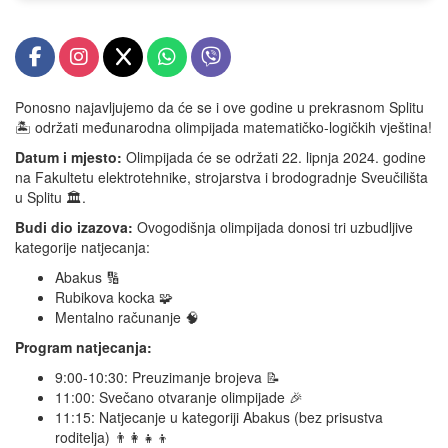
Ponosno najavljujemo da će se i ove godine u prekrasnom Splitu
🏝️ održati međunarodna olimpijada matematičko-logičkih vještina!
Datum i mjesto:
Olimpijada će se održati 22. lipnja 2024. godine
na Fakultetu elektrotehnike, strojarstva i brodogradnje Sveučilišta
u Splitu 🏛️.
Budi dio izazova:
Ovogodišnja olimpijada donosi tri uzbudljive
kategorije natjecanja:
Abakus 🔢
Rubikova kocka 🧩
Mentalno računanje 🧠
Program natjecanja:
9:00-10:30: Preuzimanje brojeva 📝
11:00: Svečano otvaranje olimpijade 🎉
11:15: Natjecanje u kategoriji Abakus (bez prisustva
roditelja) 👨‍👩‍👧‍👦