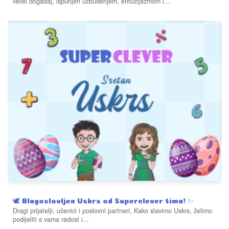
veliki događaj, ispunjen uzbuđenjem, entuzijazmom i...
🕊️ Blagoslovljen Uskrs od Superclever tima! ✨
Dragi prijatelji, učenici i poslovni partneri, Kako slavimo Uskrs, želimo
podijeliti s vama radost i...