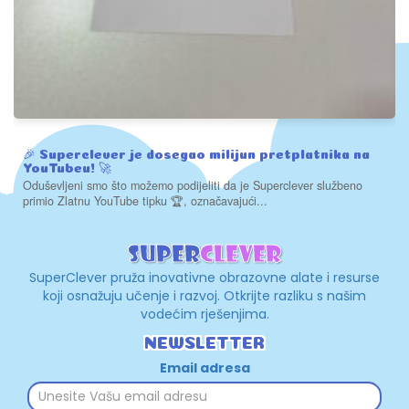
🎉 Superclever je dosegao milijun pretplatnika na
YouTubeu! 🚀
Oduševljeni smo što možemo podijeliti da je Superclever službeno
primio Zlatnu YouTube tipku 🏆, označavajući...
SuperClever pruža inovativne obrazovne alate i resurse
koji osnažuju učenje i razvoj. Otkrijte razliku s našim
vodećim rješenjima.
NEWSLETTER
Email adresa