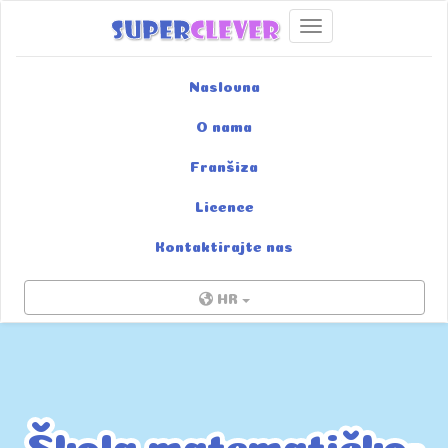
Uključi/isključi navigac
Naslovna
O nama
Franšiza
Licence
Kontaktirajte nas
HR
Škola matematičko-
Škola matematičko-