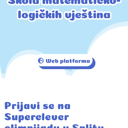
logičkih vještina
logičkih vještina
Web platforma
Prijavi se na
Superclever
olimpijadu u Splitu